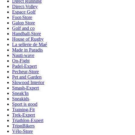
Direct Running
Direct-Volley
Espace Golf
Foot-Store
Galop Store
Golf and co
Handball-Store
House of Rugby
La sellerie de Maé
Made in Paradis
Nauti-wave
On-Fight
Padel-Expert
Pecheur-Store
Pet and Garden
Slowood Interior
Smash-Expert
Sneak'In
Sneakids
Sport is good
Training-Fit
Trek-Expert
Triathlon-Expert
TripnBikers
Vélo-Store