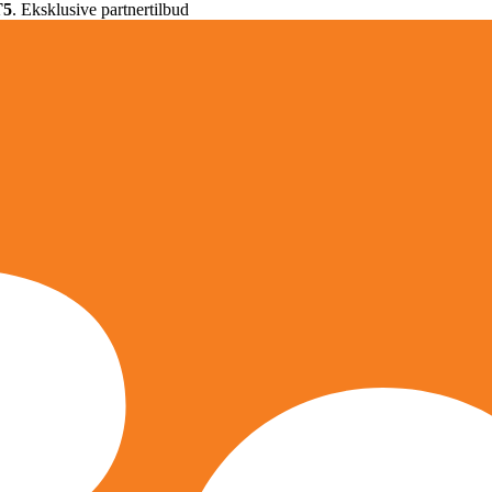
T5
. Eksklusive partnertilbud