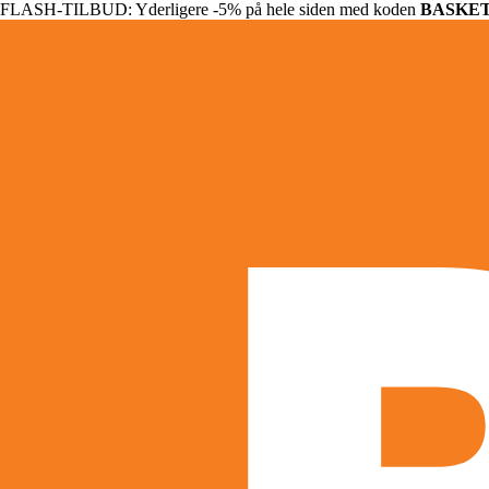
FLASH-TILBUD: Yderligere -5% på hele siden med koden
BASKE