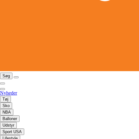
Søg
Nyheder
Tøj
Sko
NBA
Balloner
Udstyr
Sport USA
Lifestyle