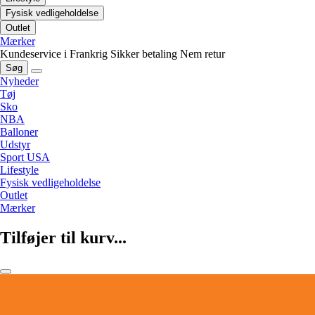
Fysisk vedligeholdelse
Outlet
Mærker
Kundeservice i Frankrig
Sikker betaling
Nem retur
Søg
Nyheder
Tøj
Sko
NBA
Balloner
Udstyr
Sport USA
Lifestyle
Fysisk vedligeholdelse
Outlet
Mærker
Tilføjer til kurv...