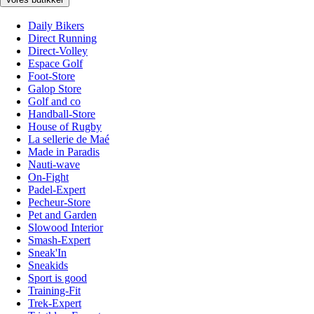
Daily Bikers
Direct Running
Direct-Volley
Espace Golf
Foot-Store
Galop Store
Golf and co
Handball-Store
House of Rugby
La sellerie de Maé
Made in Paradis
Nauti-wave
On-Fight
Padel-Expert
Pecheur-Store
Pet and Garden
Slowood Interior
Smash-Expert
Sneak'In
Sneakids
Sport is good
Training-Fit
Trek-Expert