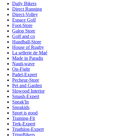
Daily Bikers
Direct Running
Direct-Volley
Espace Golf
Foot-Store
Galop Store
Golf and co
Handball-Store
House of Rugby
La sellerie de Maé
Made in Paradis
Nauti-wave
On-Fight
Padel-Expert
Pecheur-Store
Pet and Garden
Slowood Interior
Smash-Expert
Sneak'In
Sneakids
Sport is good
Training-Fit
Trek-Expert
Triathlon-Expert
TripnBikers