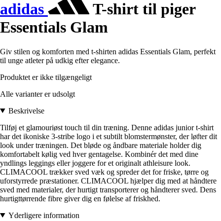
adidas
T-shirt til piger
Essentials Glam
Giv stilen og komforten med t-shirten adidas Essentials Glam, perfekt
til unge atleter på udkig efter elegance.
Produktet er ikke tilgængeligt
Alle varianter er udsolgt
Beskrivelse
Tilføj et glamouriøst touch til din træning. Denne adidas junior t-shirt
har det ikoniske 3-stribe logo i et subtilt blomstermønster, der løfter dit
look under træningen. Det bløde og åndbare materiale holder dig
komfortabelt kølig ved hver gentagelse. Kombinér det med dine
yndlings leggings eller joggere for et originalt athleisure look.
CLIMACOOL trækker sved væk og spreder det for friske, tørre og
uforstyrrede præstationer. CLIMACOOL hjælper dig med at håndtere
sved med materialer, der hurtigt transporterer og håndterer sved. Dens
hurtigttørrende fibre giver dig en følelse af friskhed.
Yderligere information