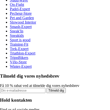
Nauti-wave
On-Fight
Padel-Expert
Pecheur-Store
Pet and Garden
Slowood Interior
Smash-Expert
Sneak'In
Sneakids
Sport is good
Training-Fit
Trek-Expert
Triathlon-Expert
TripnBikers
Vélo-Store
Winter-Expert
Tilmeld dig vores nyhedsbrev
Få 10 % rabat ved at tilmelde dig vores nyhedsbrev
Tilmeld dig
Hold kontakten
Find os på sociale medier