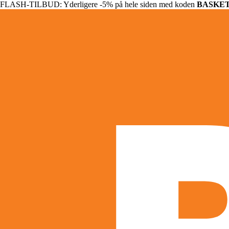
FLASH-TILBUD: Yderligere -5% på hele siden med koden
BASKE