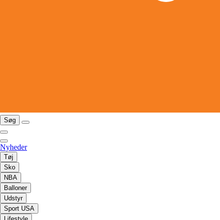
Søg
Nyheder
Tøj
Sko
NBA
Balloner
Udstyr
Sport USA
Lifestyle