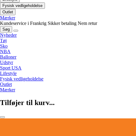
Fysisk vedligeholdelse
Outlet
Mærker
Kundeservice i Frankrig
Sikker betaling
Nem retur
Søg
Nyheder
Tøj
Sko
NBA
Balloner
Udstyr
Sport USA
Lifestyle
Fysisk vedligeholdelse
Outlet
Mærker
Tilføjer til kurv...