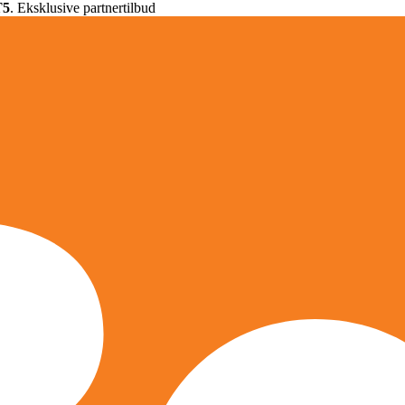
T5
. Eksklusive partnertilbud