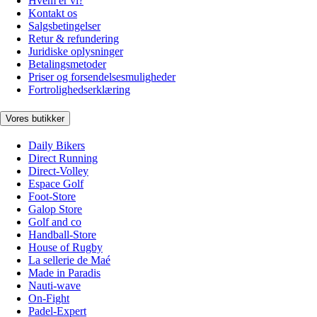
Hvem er vi?
Kontakt os
Salgsbetingelser
Retur & refundering
Juridiske oplysninger
Betalingsmetoder
Priser og forsendelsesmuligheder
Fortrolighedserklæring
Vores butikker
Daily Bikers
Direct Running
Direct-Volley
Espace Golf
Foot-Store
Galop Store
Golf and co
Handball-Store
House of Rugby
La sellerie de Maé
Made in Paradis
Nauti-wave
On-Fight
Padel-Expert