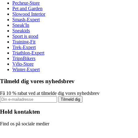
Pecheur-Store
Pet and Garden
Slowood Interior
Smash-Expert
Sneak'In
Sneakids
Sport is good
Training-Fit
Trek-Expert
Triathlon-Expert
TripnBikers
Vélo-Store
Winter-Expert
Tilmeld dig vores nyhedsbrev
Få 10 % rabat ved at tilmelde dig vores nyhedsbrev
Tilmeld dig
Hold kontakten
Find os på sociale medier