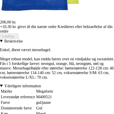
206,00 kr.
+10,30 kr.
gives til din naeste ordre
Krediteres efter bekraeftelse af din
ordre
Loading...
Beskrivelse
Enkel, åbent vævet messehagel.
Meget robust model, kan endda bæres over en vindjakke og sweatshirt.
Fås i 5 forskellige farver: neongul, orange, blå, neongrøn, rød og
mauve. Messehagelhøjde efter størrelse: børnestørrelse 122-128 cm: 46
cm, børnestørrelse 134-140 cm: 52 cm, voksenstørrelse S/M: 63 cm,
voksenstørrelse L/XL: 70 cm.
Yderligere information
Mærke
Megaform
Leverandør reference
M400521
Farve
gul/jaune
Dominerende farve
Gul
Køn
Mand