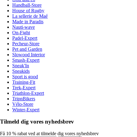
Handball-Store
House of Rugby
La sellerie de Maé
Made in Paradis
Nauti-wave
On-Fight
Padel-Expert
Pecheur-Store
Pet and Garden
Slowood Interior
Smash-Expert
Sneak'In
Sneakids
Sport is good
Training-Fit
Trek-Expert
Triathlon-Expert
TripnBikers
Vélo-Store
Winter-Expert
Tilmeld dig vores nyhedsbrev
Få 10 % rabat ved at tilmelde dig vores nyhedsbrev