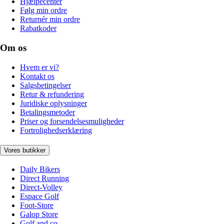
Hjælpecenter
Følg min ordre
Returnér min ordre
Rabatkoder
Om os
Hvem er vi?
Kontakt os
Salgsbetingelser
Retur & refundering
Juridiske oplysninger
Betalingsmetoder
Priser og forsendelsesmuligheder
Fortrolighedserklæring
Vores butikker
Daily Bikers
Direct Running
Direct-Volley
Espace Golf
Foot-Store
Galop Store
Golf and co