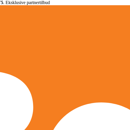
T5
. Eksklusive partnertilbud