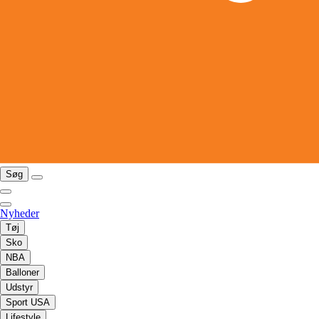
Søg
Nyheder
Tøj
Sko
NBA
Balloner
Udstyr
Sport USA
Lifestyle