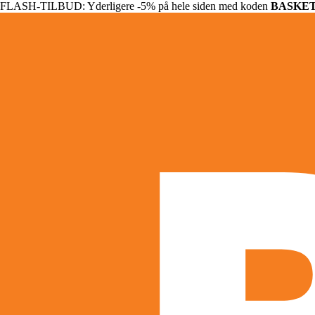
FLASH-TILBUD: Yderligere -5% på hele siden med koden
BASKE