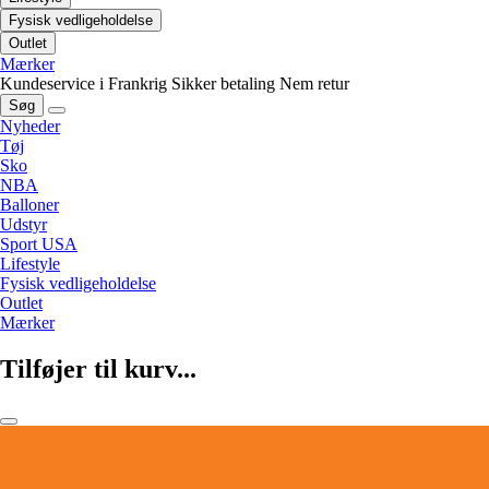
Fysisk vedligeholdelse
Outlet
Mærker
Kundeservice i Frankrig
Sikker betaling
Nem retur
Søg
Nyheder
Tøj
Sko
NBA
Balloner
Udstyr
Sport USA
Lifestyle
Fysisk vedligeholdelse
Outlet
Mærker
Tilføjer til kurv...