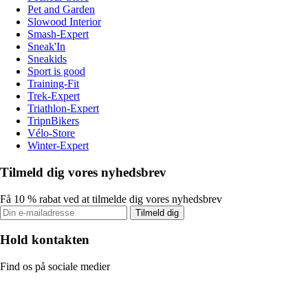
Pet and Garden
Slowood Interior
Smash-Expert
Sneak'In
Sneakids
Sport is good
Training-Fit
Trek-Expert
Triathlon-Expert
TripnBikers
Vélo-Store
Winter-Expert
Tilmeld dig vores nyhedsbrev
Få 10 % rabat ved at tilmelde dig vores nyhedsbrev
Tilmeld dig
Hold kontakten
Find os på sociale medier