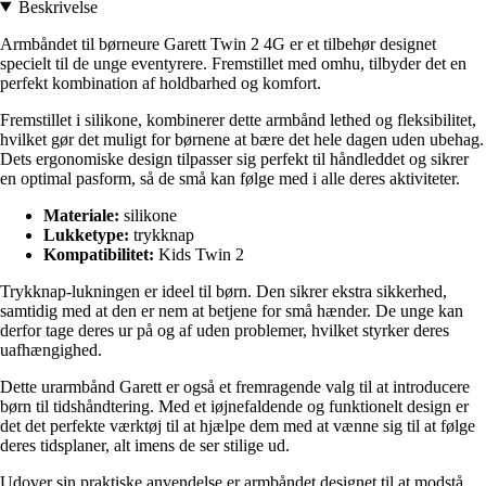
Beskrivelse
Armbåndet til børneure Garett Twin 2 4G er et tilbehør designet
specielt til de unge eventyrere. Fremstillet med omhu, tilbyder det en
perfekt kombination af holdbarhed og komfort.
Fremstillet i silikone, kombinerer dette armbånd lethed og fleksibilitet,
hvilket gør det muligt for børnene at bære det hele dagen uden ubehag.
Dets ergonomiske design tilpasser sig perfekt til håndleddet og sikrer
en optimal pasform, så de små kan følge med i alle deres aktiviteter.
Materiale:
silikone
Lukketype:
trykknap
Kompatibilitet:
Kids Twin 2
Trykknap-lukningen er ideel til børn. Den sikrer ekstra sikkerhed,
samtidig med at den er nem at betjene for små hænder. De unge kan
derfor tage deres ur på og af uden problemer, hvilket styrker deres
uafhængighed.
Dette urarmbånd Garett er også et fremragende valg til at introducere
børn til tidshåndtering. Med et iøjnefaldende og funktionelt design er
det det perfekte værktøj til at hjælpe dem med at vænne sig til at følge
deres tidsplaner, alt imens de ser stilige ud.
Udover sin praktiske anvendelse er armbåndet designet til at modstå