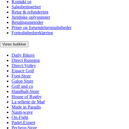
Kontakt os
Salgsbetingelser
Retur & refundering
Juridiske oplysninger
Betalingsmetoder
Priser og forsendelsesmuligheder
Fortrolighedserklæring
Vores butikker
Daily Bikers
Direct Running
Direct-Volley
Espace Golf
Foot-Store
Galop Store
Golf and co
Handball-Store
House of Rugby
La sellerie de Maé
Made in Paradis
Nauti-wave
On-Fight
Padel-Expert
Pecheur-Store