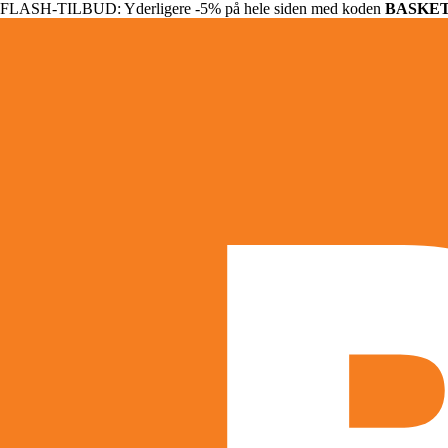
FLASH-TILBUD: Yderligere -5% på hele siden med koden
BASKE