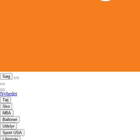
Søg
Nyheder
Tøj
Sko
NBA
Balloner
Udstyr
Sport USA
Lifestyle