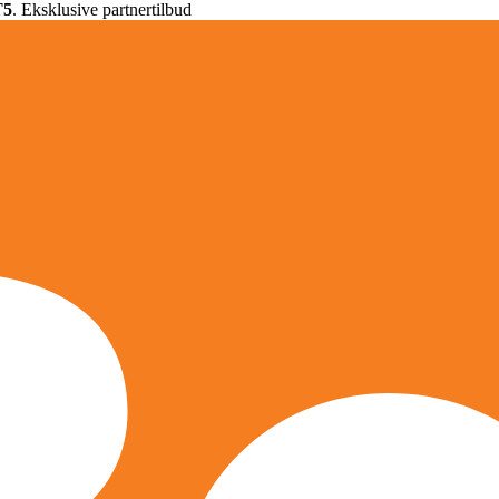
T5
. Eksklusive partnertilbud