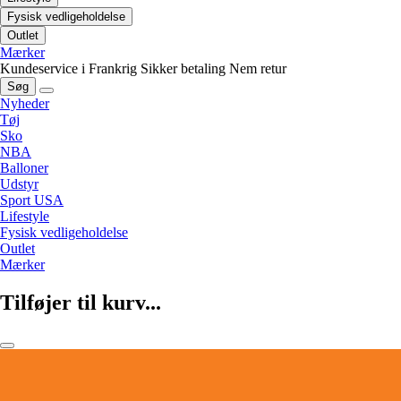
Fysisk vedligeholdelse
Outlet
Mærker
Kundeservice i Frankrig
Sikker betaling
Nem retur
Søg
Nyheder
Tøj
Sko
NBA
Balloner
Udstyr
Sport USA
Lifestyle
Fysisk vedligeholdelse
Outlet
Mærker
Tilføjer til kurv...