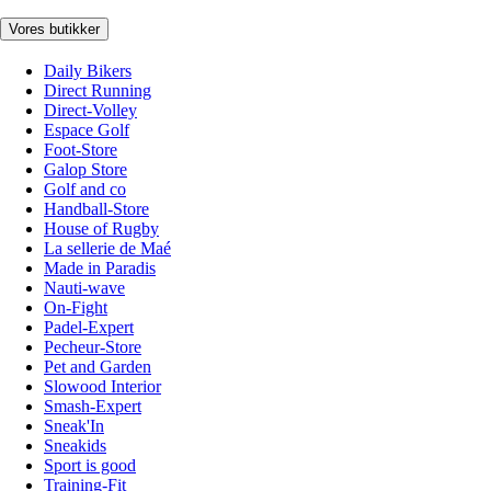
Vores butikker
Daily Bikers
Direct Running
Direct-Volley
Espace Golf
Foot-Store
Galop Store
Golf and co
Handball-Store
House of Rugby
La sellerie de Maé
Made in Paradis
Nauti-wave
On-Fight
Padel-Expert
Pecheur-Store
Pet and Garden
Slowood Interior
Smash-Expert
Sneak'In
Sneakids
Sport is good
Training-Fit