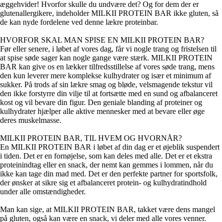
æggehvider! Hvorfor skulle du undvære det? Og for dem der er
glutenallergikere, indeholder MILKII PROTEIN BAR ikke gluten, så
de kan nyde fordelene ved denne lækre proteinbar.
HVORFOR SKAL MAN SPISE EN MILKII PROTEIN BAR?
Før eller senere, i løbet af vores dag, får vi nogle trang og fristelsen til
at spise søde sager kan nogle gange være stærk. MILKII PROTEIN
BAR kan give os en lækker tilfredsstillelse af vores søde trang, mens
den kun leverer mere komplekse kulhydrater og især et minimum af
sukker. På trods af sin lækre smag og bløde, velsmagende tekstur vil
den ikke forstyrre din vilje til at fortsætte med en sund og afbalanceret
kost og vil bevare din figur. Den geniale blanding af proteiner og
kulhydrater hjælper alle aktive mennesker med at bevare eller øge
deres muskelmasse.
MILKII PROTEIN BAR, TIL HVEM OG HVORNÅR?
En MILKII PROTEIN BAR i løbet af din dag er et øjeblik suspendert
i tiden. Det er en fornøjelse, som kan deles med alle. Det er et ekstra
proteinindtag eller en snack, der nemt kan gemmes i lommen, når du
ikke kan tage din mad med. Det er den perfekte partner for sportsfolk,
der ønsker at sikre sig et afbalanceret protein- og kulhydratindhold
under alle omstændigheder.
Man kan sige, at MILKII PROTEIN BAR, takket være dens mangel
på gluten, også kan være en snack, vi deler med alle vores venner.