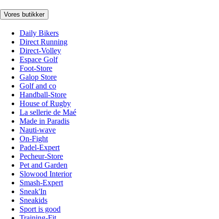
Vores butikker
Daily Bikers
Direct Running
Direct-Volley
Espace Golf
Foot-Store
Galop Store
Golf and co
Handball-Store
House of Rugby
La sellerie de Maé
Made in Paradis
Nauti-wave
On-Fight
Padel-Expert
Pecheur-Store
Pet and Garden
Slowood Interior
Smash-Expert
Sneak'In
Sneakids
Sport is good
Training-Fit