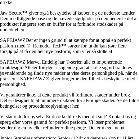
drikke.
Jaw Secure™ giver også beskyttelse af kæben og de nederste tænder.
Den medfølgende base og de hævede stødpuder på den nederste del af
produktet fungerer som en buffer for at forhindre stødskader på
underkæben.
SAFEJAWZDer er ingen grund til at kæmpe for at opnå en perfekt
pasform med ®. Remodel Tech™ sørger for, at du kan gøre flere
forsøg på at få den helt nye pasform, som vi er så stolte af.
SAFEJAWZ Marvel Endelig har ®-serien alle et imponerende
frontdesign. Atleter forsøger i stigende grad at skille sig ud fra deres
jævnaldrende og finde nye måder at vise deres personlighed på, når de
præsterer. SAFEJAWZ® giver brugerne den frihed - beskyttelse med
personlighed.
Vi garanterer ikke, at dette produkt vil forhindre skader under brug.
Det er designet til at minimere risikoen for alvorlige skader. Se de fulde
betingelser og procedureoplysninger her.
Vi står inde for os selv. Er du ikke tilfreds med dit snit? Kontakt os og
spørg efter vores garanti for perfekt pasform. Vi løser problemet,
sender dig en ny eller refunderer dine penge. Det er meget nemt.
Junior Størrelsesinformation: Senior (12 år og derover), (op til 11 år)