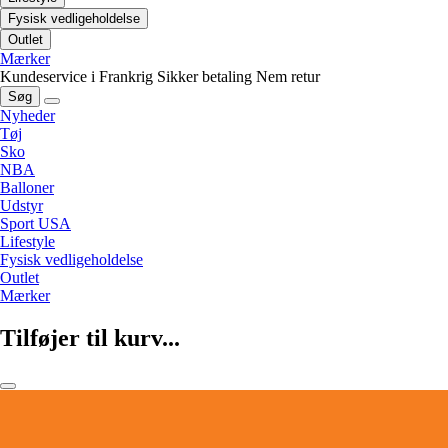
Fysisk vedligeholdelse
Outlet
Mærker
Kundeservice i Frankrig
Sikker betaling
Nem retur
Søg
Nyheder
Tøj
Sko
NBA
Balloner
Udstyr
Sport USA
Lifestyle
Fysisk vedligeholdelse
Outlet
Mærker
Tilføjer til kurv...