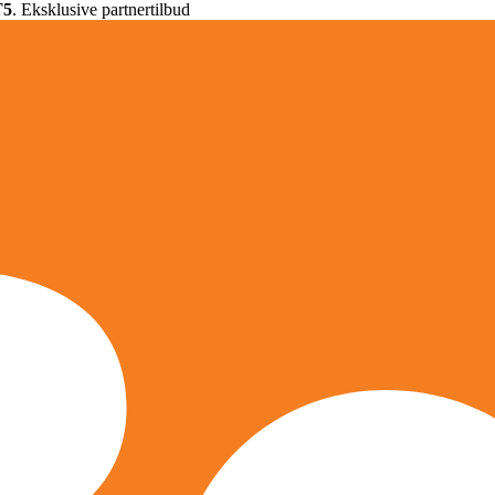
T5
. Eksklusive partnertilbud