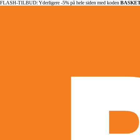
FLASH-TILBUD: Yderligere -5% på hele siden med koden
BASKE