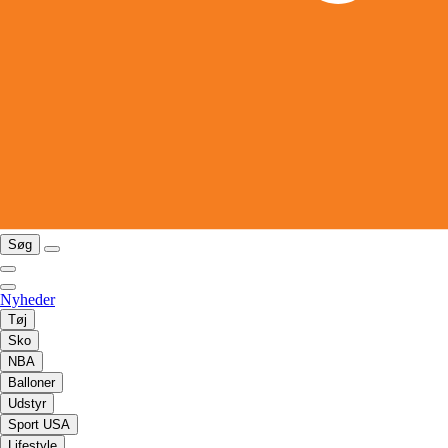
Søg
Nyheder
Tøj
Sko
NBA
Balloner
Udstyr
Sport USA
Lifestyle