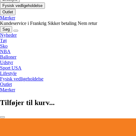
Fysisk vedligeholdelse
Outlet
Mærker
Kundeservice i Frankrig
Sikker betaling
Nem retur
Søg
Nyheder
Tøj
Sko
NBA
Balloner
Udstyr
Sport USA
Lifestyle
Fysisk vedligeholdelse
Outlet
Mærker
Tilføjer til kurv...