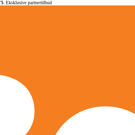
T5
. Eksklusive partnertilbud