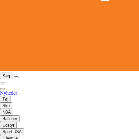
Søg
Nyheder
Tøj
Sko
NBA
Balloner
Udstyr
Sport USA
Lifestyle