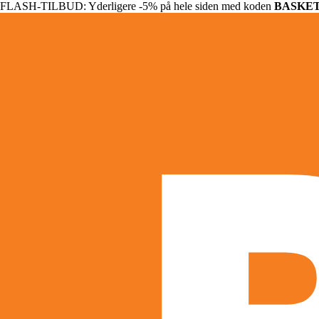
FLASH-TILBUD: Yderligere -5% på hele siden med koden
BASKE