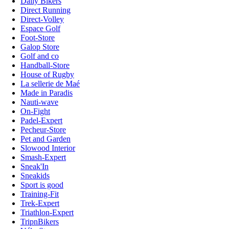
Daily Bikers
Direct Running
Direct-Volley
Espace Golf
Foot-Store
Galop Store
Golf and co
Handball-Store
House of Rugby
La sellerie de Maé
Made in Paradis
Nauti-wave
On-Fight
Padel-Expert
Pecheur-Store
Pet and Garden
Slowood Interior
Smash-Expert
Sneak'In
Sneakids
Sport is good
Training-Fit
Trek-Expert
Triathlon-Expert
TripnBikers