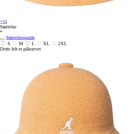
+11
Størrelse
*
Størrelsesguide
S
M
L
XL
2XL
Dette felt er påkrævet