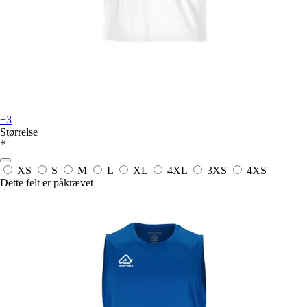
+3
Størrelse
*
XS
S
M
L
XL
4XL
3XS
4XS
Dette felt er påkrævet