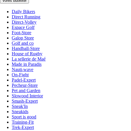
Vores butikker
Daily Bikers
Direct Running
Direct-Volley
Espace Golf
Foot-Store
Galop Store
Golf and co
Handball-Store
House of Rugby
La sellerie de Maé
Made in Paradis
Nauti-wave
On-Fight
Padel-Expert
Pecheur-Store
Pet and Garden
Slowood Interior
Smash-Expert
Sneak'In
Sneakids
Sport is good
Training-Fit
Trek-Expert