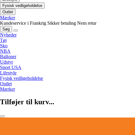
Fysisk vedligeholdelse
Outlet
Mærker
Kundeservice i Frankrig
Sikker betaling
Nem retur
Søg
Nyheder
Tøj
Sko
NBA
Balloner
Udstyr
Sport USA
Lifestyle
Fysisk vedligeholdelse
Outlet
Mærker
Tilføjer til kurv...