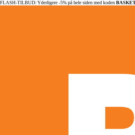
FLASH-TILBUD: Yderligere -5% på hele siden med koden
BASKE