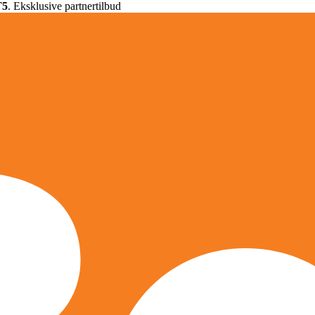
T5
. Eksklusive partnertilbud