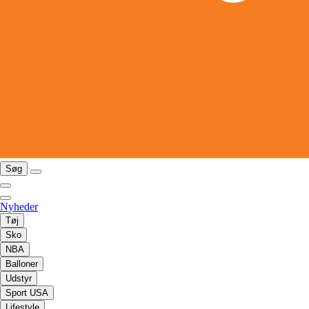
Søg
Nyheder
Tøj
Sko
NBA
Balloner
Udstyr
Sport USA
Lifestyle