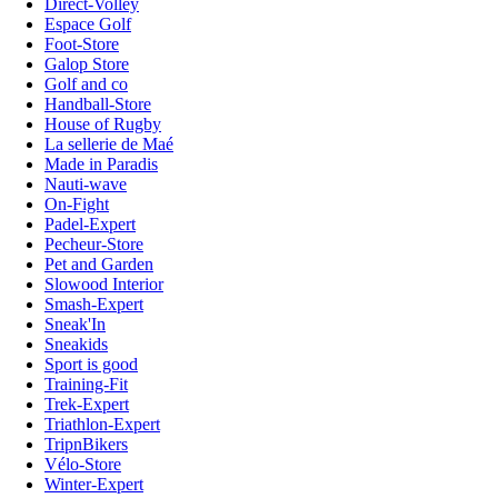
Direct-Volley
Espace Golf
Foot-Store
Galop Store
Golf and co
Handball-Store
House of Rugby
La sellerie de Maé
Made in Paradis
Nauti-wave
On-Fight
Padel-Expert
Pecheur-Store
Pet and Garden
Slowood Interior
Smash-Expert
Sneak'In
Sneakids
Sport is good
Training-Fit
Trek-Expert
Triathlon-Expert
TripnBikers
Vélo-Store
Winter-Expert