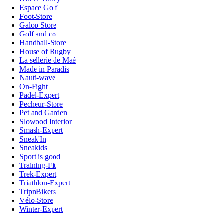
Espace Golf
Foot-Store
Galop Store
Golf and co
Handball-Store
House of Rugby
La sellerie de Maé
Made in Paradis
Nauti-wave
On-Fight
Padel-Expert
Pecheur-Store
Pet and Garden
Slowood Interior
Smash-Expert
Sneak'In
Sneakids
Sport is good
Training-Fit
Trek-Expert
Triathlon-Expert
TripnBikers
Vélo-Store
Winter-Expert