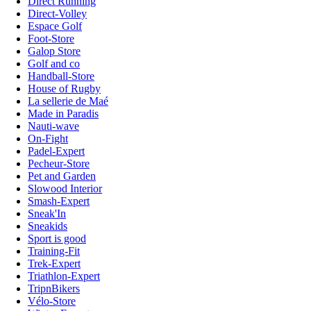
Direct Running
Direct-Volley
Espace Golf
Foot-Store
Galop Store
Golf and co
Handball-Store
House of Rugby
La sellerie de Maé
Made in Paradis
Nauti-wave
On-Fight
Padel-Expert
Pecheur-Store
Pet and Garden
Slowood Interior
Smash-Expert
Sneak'In
Sneakids
Sport is good
Training-Fit
Trek-Expert
Triathlon-Expert
TripnBikers
Vélo-Store