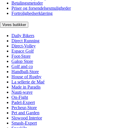
Betalingsmetoder
Priser og forsendelsesmuligheder
Fortrolighedserklæring
Vores butikker
Daily Bikers
Direct Running
Direct-Volley
Espace Golf
Foot-Store
Galop Store
Golf and co
Handball-Store
House of Rugby
La sellerie de Maé
Made in Paradis
Nauti-wave
On-Fight
Padel-Expert
Pecheur-Store
Pet and Garden
Slowood Interior
Smash-Expert