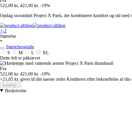
Fra
522,00 kr.
421,00 kr.
-19%
Opdag sweatshirt Project X Paris, der kombinerer komfort og stil med s
+-2
Størrelse
*
Størrelsesguide
S
M
L
XL
Dette felt er påkrævet
Fra
522,00 kr.
421,00 kr.
-19%
+21,05 kr.
gives til din naeste ordre
Krediteres efter bekraeftelse af din
Loading...
Beskrivelse