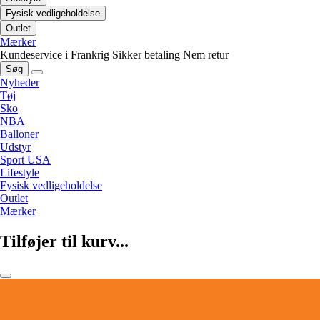
Fysisk vedligeholdelse
Outlet
Mærker
Kundeservice i Frankrig
Sikker betaling
Nem retur
Søg
Nyheder
Tøj
Sko
NBA
Balloner
Udstyr
Sport USA
Lifestyle
Fysisk vedligeholdelse
Outlet
Mærker
Tilføjer til kurv...