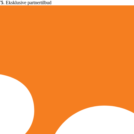
T5
. Eksklusive partnertilbud