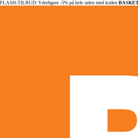
FLASH-TILBUD: Yderligere -5% på hele siden med koden
BASKE