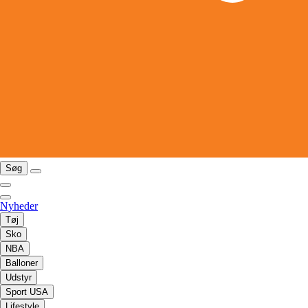
Søg
Nyheder
Tøj
Sko
NBA
Balloner
Udstyr
Sport USA
Lifestyle