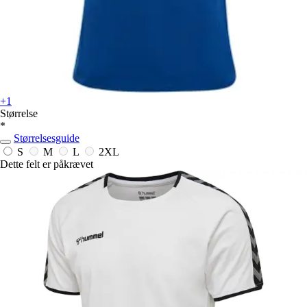
+1
Størrelse
*
Størrelsesguide
S
M
L
2XL
Dette felt er påkrævet