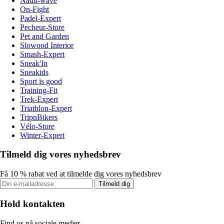
Nauti-wave
On-Fight
Padel-Expert
Pecheur-Store
Pet and Garden
Slowood Interior
Smash-Expert
Sneak'In
Sneakids
Sport is good
Training-Fit
Trek-Expert
Triathlon-Expert
TripnBikers
Vélo-Store
Winter-Expert
Tilmeld dig vores nyhedsbrev
Få 10 % rabat ved at tilmelde dig vores nyhedsbrev
Tilmeld dig
Hold kontakten
Find os på sociale medier