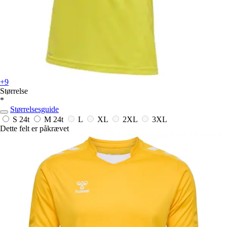
+9
Størrelse
*
Størrelsesguide
S
24t
M
24t
L
XL
2XL
3XL
Dette felt er påkrævet