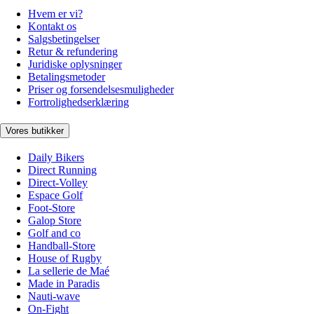
Hvem er vi?
Kontakt os
Salgsbetingelser
Retur & refundering
Juridiske oplysninger
Betalingsmetoder
Priser og forsendelsesmuligheder
Fortrolighedserklæring
Vores butikker
Daily Bikers
Direct Running
Direct-Volley
Espace Golf
Foot-Store
Galop Store
Golf and co
Handball-Store
House of Rugby
La sellerie de Maé
Made in Paradis
Nauti-wave
On-Fight