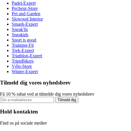
Padel-Expert
Pecheur-Store
Pet and Garden
Slowood Interior
Smash-Expert
Sneak'In
Sneakids
Sport is good
Training-Fit
Trek-Expert
Triathlon-Expert
TripnBikers
Vélo-Store
Winter-Expert
Tilmeld dig vores nyhedsbrev
Få 10 % rabat ved at tilmelde dig vores nyhedsbrev
Tilmeld dig
Hold kontakten
Find os på sociale medier