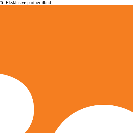
T5
. Eksklusive partnertilbud