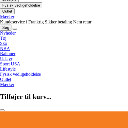
Fysisk vedligeholdelse
Outlet
Mærker
Kundeservice i Frankrig
Sikker betaling
Nem retur
Søg
Nyheder
Tøj
Sko
NBA
Balloner
Udstyr
Sport USA
Lifestyle
Fysisk vedligeholdelse
Outlet
Mærker
Tilføjer til kurv...