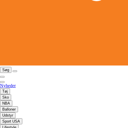
Søg
Nyheder
Tøj
Sko
NBA
Balloner
Udstyr
Sport USA
Lifestyle