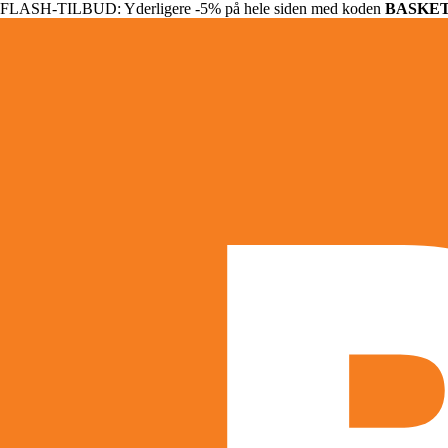
FLASH-TILBUD: Yderligere -5% på hele siden med koden
BASKE