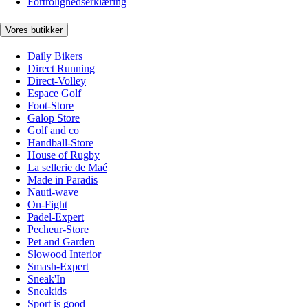
Fortrolighedserklæring
Vores butikker
Daily Bikers
Direct Running
Direct-Volley
Espace Golf
Foot-Store
Galop Store
Golf and co
Handball-Store
House of Rugby
La sellerie de Maé
Made in Paradis
Nauti-wave
On-Fight
Padel-Expert
Pecheur-Store
Pet and Garden
Slowood Interior
Smash-Expert
Sneak'In
Sneakids
Sport is good