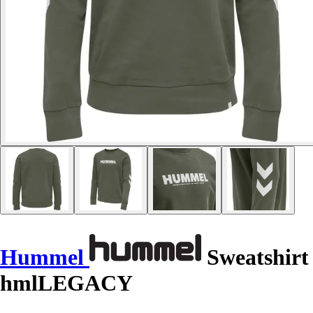
Hummel
Sweatshirt
hmlLEGACY