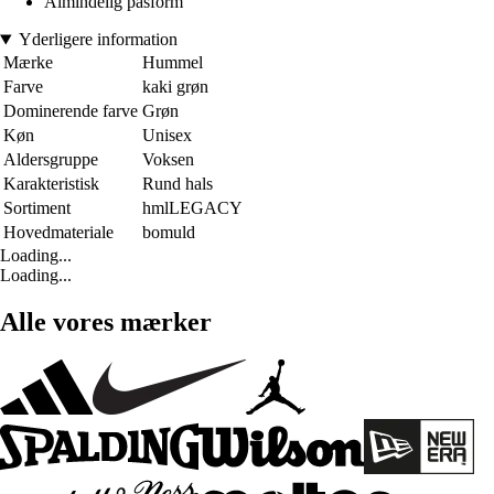
Almindelig pasform
Yderligere information
Mærke
Hummel
Farve
kaki grøn
Dominerende farve
Grøn
Køn
Unisex
Aldersgruppe
Voksen
Karakteristisk
Rund hals
Sortiment
hmlLEGACY
Hovedmateriale
bomuld
Loading...
Loading...
Alle vores mærker