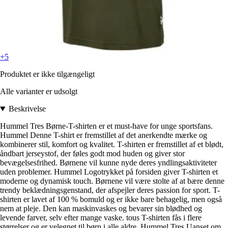
+5
Produktet er ikke tilgængeligt
Alle varianter er udsolgt
Beskrivelse
Hummel Tres Børne-T-shirten er et must-have for unge sportsfans.
Hummel Denne T-shirt er fremstillet af det anerkendte mærke og
kombinerer stil, komfort og kvalitet. T-shirten er fremstillet af et blødt,
åndbart jerseystof, der føles godt mod huden og giver stor
bevægelsesfrihed. Børnene vil kunne nyde deres yndlingsaktiviteter
uden problemer. Hummel Logotrykket på forsiden giver T-shirten et
moderne og dynamisk touch. Børnene vil være stolte af at bære denne
trendy beklædningsgenstand, der afspejler deres passion for sport. T-
shirten er lavet af 100 % bomuld og er ikke bare behagelig, men også
nem at pleje. Den kan maskinvaskes og bevarer sin blødhed og
levende farver, selv efter mange vaske. tous T-shirten fås i flere
størrelser og er velegnet til børn i alle aldre. Hummel Tres Uanset om