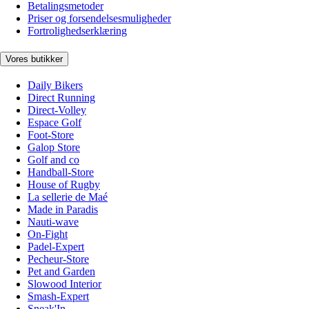
Betalingsmetoder
Priser og forsendelsesmuligheder
Fortrolighedserklæring
Vores butikker
Daily Bikers
Direct Running
Direct-Volley
Espace Golf
Foot-Store
Galop Store
Golf and co
Handball-Store
House of Rugby
La sellerie de Maé
Made in Paradis
Nauti-wave
On-Fight
Padel-Expert
Pecheur-Store
Pet and Garden
Slowood Interior
Smash-Expert
Sneak'In