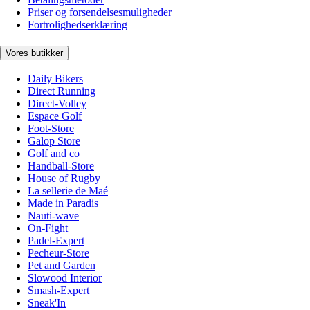
Priser og forsendelsesmuligheder
Fortrolighedserklæring
Vores butikker
Daily Bikers
Direct Running
Direct-Volley
Espace Golf
Foot-Store
Galop Store
Golf and co
Handball-Store
House of Rugby
La sellerie de Maé
Made in Paradis
Nauti-wave
On-Fight
Padel-Expert
Pecheur-Store
Pet and Garden
Slowood Interior
Smash-Expert
Sneak'In