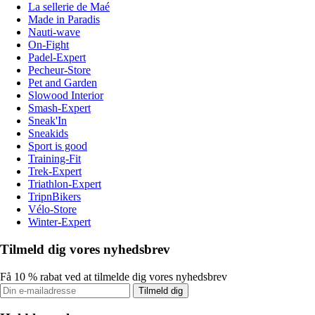
La sellerie de Maé
Made in Paradis
Nauti-wave
On-Fight
Padel-Expert
Pecheur-Store
Pet and Garden
Slowood Interior
Smash-Expert
Sneak'In
Sneakids
Sport is good
Training-Fit
Trek-Expert
Triathlon-Expert
TripnBikers
Vélo-Store
Winter-Expert
Tilmeld dig vores nyhedsbrev
Få 10 % rabat ved at tilmelde dig vores nyhedsbrev
Tilmeld dig