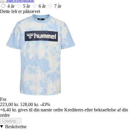
Størrelsesguide
4 år
5 år
6 år
7 år
Dette felt er påkrævet
Fra
223,00 kr.
128,00 kr.
-43%
+6,40 kr.
gives til din naeste ordre
Krediteres efter bekraeftelse af din
ordre
Loading...
Beskrivelse