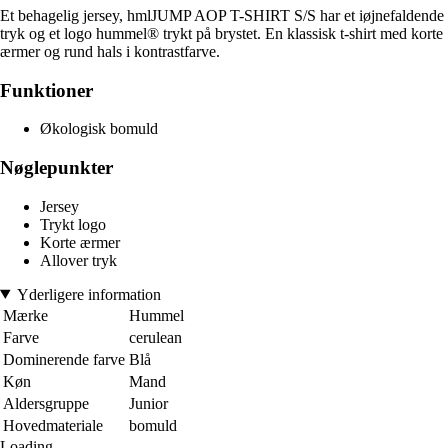
Et behagelig jersey, hmlJUMP AOP T-SHIRT S/S har et iøjnefaldende
tryk og et logo hummel® trykt på brystet. En klassisk t-shirt med korte
ærmer og rund hals i kontrastfarve.
Funktioner
Økologisk bomuld
Nøglepunkter
Jersey
Trykt logo
Korte ærmer
Allover tryk
Yderligere information
Mærke
Hummel
Farve
cerulean
Dominerende farve
Blå
Køn
Mand
Aldersgruppe
Junior
Hovedmateriale
bomuld
Loading...