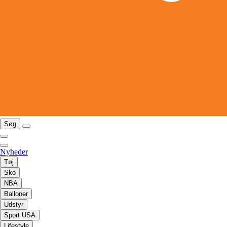
Søg
Nyheder
Tøj
Sko
NBA
Balloner
Udstyr
Sport USA
Lifestyle