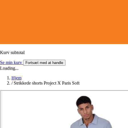
Kurv subtotal
Se min kurv
Fortsæt med at handle
Loading...
Hjem
/
Strikkede shorts Project X Paris Soft