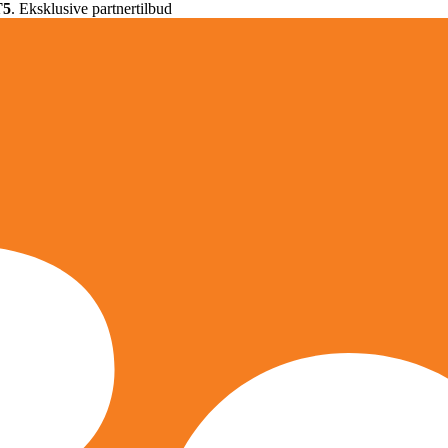
T5
. Eksklusive partnertilbud