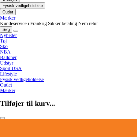
Fysisk vedligeholdelse
Outlet
Mærker
Kundeservice i Frankrig
Sikker betaling
Nem retur
Søg
Nyheder
Tøj
Sko
NBA
Balloner
Udstyr
Sport USA
Lifestyle
Fysisk vedligeholdelse
Outlet
Mærker
Tilføjer til kurv...