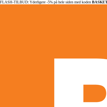
FLASH-TILBUD: Yderligere -5% på hele siden med koden
BASKE