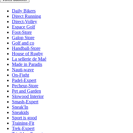
Daily Bikers
Direct Running
Direct-Volley
Espace Golf
Foot-Store
Galop Store
Golf and co
Handball-Store
House of Rugby
La sellerie de Maé
Made in Paradis
Nauti-wave
On-Fight
Padel-Expert
Pecheur-Store
Pet and Garden
Slowood Interior
Smash-Expert
Sneak'In
Sneakids
Sport is good
Training-Fit
Trek-Expert