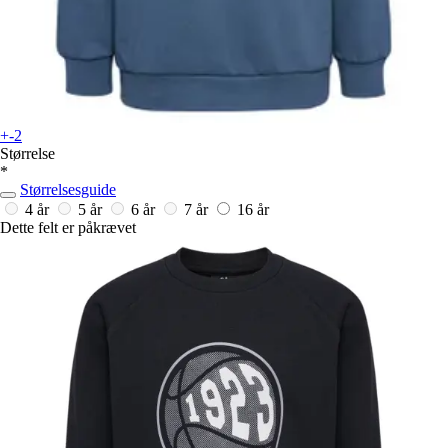
+-2
Størrelse
*
Størrelsesguide
4 år
5 år
6 år
7 år
16 år
Dette felt er påkrævet