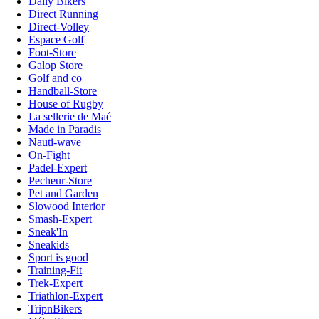
Daily Bikers
Direct Running
Direct-Volley
Espace Golf
Foot-Store
Galop Store
Golf and co
Handball-Store
House of Rugby
La sellerie de Maé
Made in Paradis
Nauti-wave
On-Fight
Padel-Expert
Pecheur-Store
Pet and Garden
Slowood Interior
Smash-Expert
Sneak'In
Sneakids
Sport is good
Training-Fit
Trek-Expert
Triathlon-Expert
TripnBikers