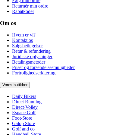
Følg min ordre
Returnér min ordre
Rabatkoder
Om os
Hvem er vi?
Kontakt os
Salgsbetingelser
Retur & refundering
Juridiske oplysninger
Betalingsmetoder
Priser og forsendelsesmuligheder
Fortrolighedserklæring
Vores butikker
Daily Bikers
Direct Running
Direct-Volley
Espace Golf
Foot-Store
Galop Store
Golf and co
Handball-Store