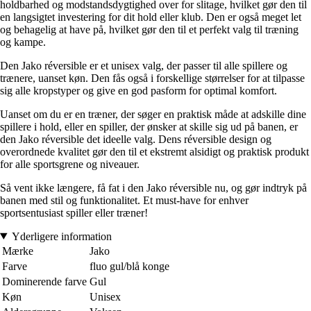
holdbarhed og modstandsdygtighed over for slitage, hvilket gør den til
en langsigtet investering for dit hold eller klub. Den er også meget let
og behagelig at have på, hvilket gør den til et perfekt valg til træning
og kampe.
Den Jako réversible er et unisex valg, der passer til alle spillere og
trænere, uanset køn. Den fås også i forskellige størrelser for at tilpasse
sig alle kropstyper og give en god pasform for optimal komfort.
Uanset om du er en træner, der søger en praktisk måde at adskille dine
spillere i hold, eller en spiller, der ønsker at skille sig ud på banen, er
den Jako réversible det ideelle valg. Dens réversible design og
overordnede kvalitet gør den til et ekstremt alsidigt og praktisk produkt
for alle sportsgrene og niveauer.
Så vent ikke længere, få fat i den Jako réversible nu, og gør indtryk på
banen med stil og funktionalitet. Et must-have for enhver
sportsentusiast spiller eller træner!
Yderligere information
Mærke
Jako
Farve
fluo gul/blå konge
Dominerende farve
Gul
Køn
Unisex