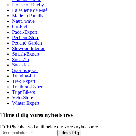
House of Rugby
La sellerie de Maé
Made in Paradis
Nauti-wave
On-Fight
Padel-Expert
Pecheur-Store
Pet and Garden
Slowood Interior
Smash-Expert
Sneak'In
Sneakids
Sport is good
Training-Fit
Trek-Expert
Triathlon-Expert
TripnBikers
Vélo-Store
Winter-Expert
Tilmeld dig vores nyhedsbrev
Få 10 % rabat ved at tilmelde dig vores nyhedsbrev
Tilmeld dig