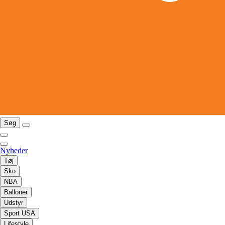
Søg
Nyheder
Tøj
Sko
NBA
Balloner
Udstyr
Sport USA
Lifestyle