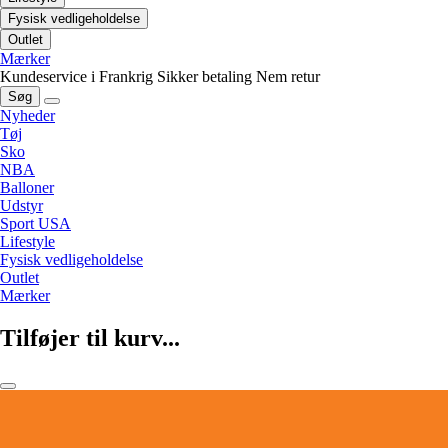
Fysisk vedligeholdelse
Outlet
Mærker
Kundeservice i Frankrig
Sikker betaling
Nem retur
Søg
Nyheder
Tøj
Sko
NBA
Balloner
Udstyr
Sport USA
Lifestyle
Fysisk vedligeholdelse
Outlet
Mærker
Tilføjer til kurv...