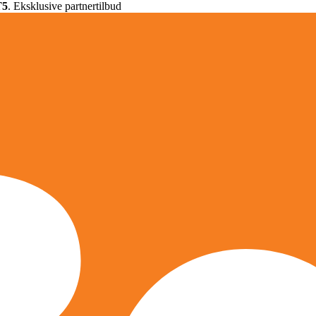
T5
. Eksklusive partnertilbud