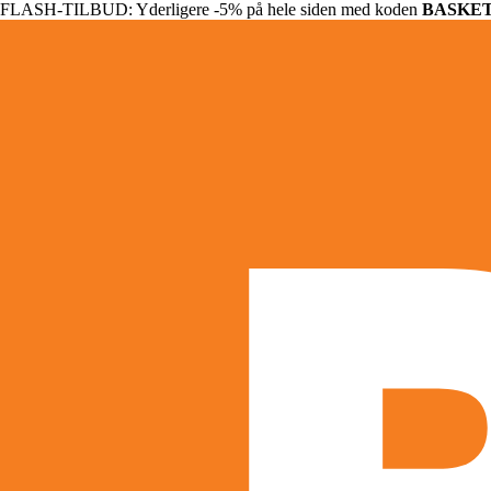
FLASH-TILBUD: Yderligere -5% på hele siden med koden
BASKE