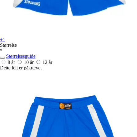
+1
Størrelse
*
Størrelsesguide
8 år
10 år
12 år
Dette felt er påkrævet