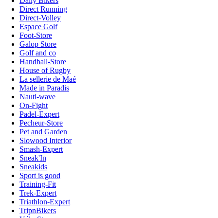
Daily Bikers
Direct Running
Direct-Volley
Espace Golf
Foot-Store
Galop Store
Golf and co
Handball-Store
House of Rugby
La sellerie de Maé
Made in Paradis
Nauti-wave
On-Fight
Padel-Expert
Pecheur-Store
Pet and Garden
Slowood Interior
Smash-Expert
Sneak'In
Sneakids
Sport is good
Training-Fit
Trek-Expert
Triathlon-Expert
TripnBikers