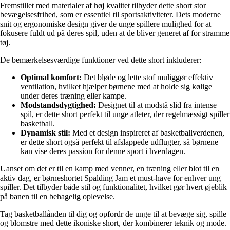
Fremstillet med materialer af høj kvalitet tilbyder dette short stor
bevægelsesfrihed, som er essentiel til sportsaktiviteter. Dets moderne
snit og ergonomiske design giver de unge spillere mulighed for at
fokusere fuldt ud på deres spil, uden at de bliver generet af for stramme
tøj.
De bemærkelsesværdige funktioner ved dette short inkluderer:
Optimal komfort:
Det bløde og lette stof muliggør effektiv
ventilation, hvilket hjælper børnene med at holde sig kølige
under deres træning eller kampe.
Modstandsdygtighed:
Designet til at modstå slid fra intense
spil, er dette short perfekt til unge atleter, der regelmæssigt spiller
basketball.
Dynamisk stil:
Med et design inspireret af basketballverdenen,
er dette short også perfekt til afslappede udflugter, så børnene
kan vise deres passion for denne sport i hverdagen.
Uanset om det er til en kamp med venner, en træning eller blot til en
aktiv dag, er børneshortet Spalding Jam et must-have for enhver ung
spiller. Det tilbyder både stil og funktionalitet, hvilket gør hvert øjeblik
på banen til en behagelig oplevelse.
Tag basketballånden til dig og opfordr de unge til at bevæge sig, spille
og blomstre med dette ikoniske short, der kombinerer teknik og mode.