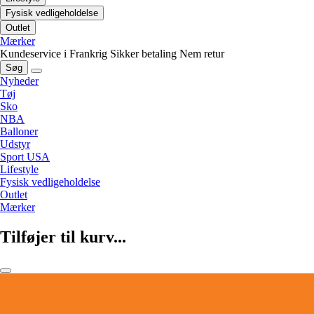
Fysisk vedligeholdelse
Outlet
Mærker
Kundeservice i Frankrig
Sikker betaling
Nem retur
Søg
Nyheder
Tøj
Sko
NBA
Balloner
Udstyr
Sport USA
Lifestyle
Fysisk vedligeholdelse
Outlet
Mærker
Tilføjer til kurv...