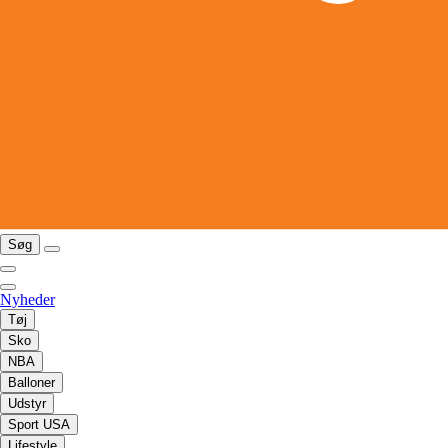
Søg
Nyheder
Tøj
Sko
NBA
Balloner
Udstyr
Sport USA
Lifestyle