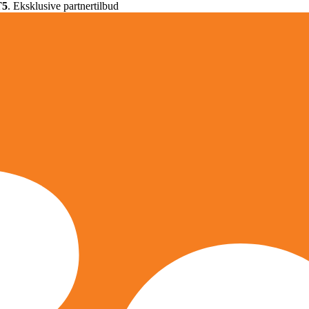
T5
. Eksklusive partnertilbud