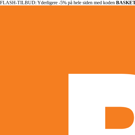
FLASH-TILBUD: Yderligere -5% på hele siden med koden
BASKE