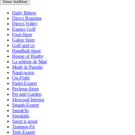
Vores butikker
Daily Bikers
Direct Running
Direct-Volley
Espace Golf
Foot-Store
Galop Store
Golf and co
Handball-Store
House of Rugby
La sellerie de Maé
Made in Paradis
Nauti-wave
On-Fight
Padel-Expert
Pecheur-Store
Pet and Garden
Slowood Interior
Smash-Expert
Sneak'In
Sneakids
Sport is good
Training-Fit
Trek-Expert