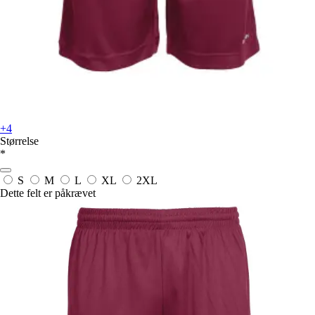
+4
Størrelse
*
S
M
L
XL
2XL
Dette felt er påkrævet