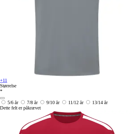
+11
Størrelse
*
5/6 år
7/8 år
9/10 år
11/12 år
13/14 år
Dette felt er påkrævet