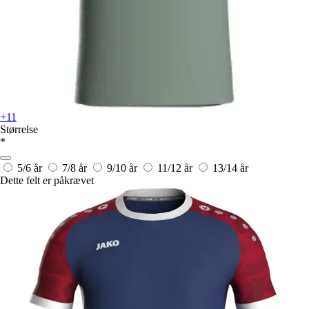
+11
Størrelse
*
5/6 år
7/8 år
9/10 år
11/12 år
13/14 år
Dette felt er påkrævet