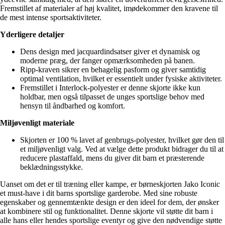
Fremstillet af materialer af høj kvalitet, imødekommer den kravene til
de mest intense sportsaktiviteter.
Yderligere detaljer
Dens design med jacquardindsatser giver et dynamisk og
moderne præg, der fanger opmærksomheden på banen.
Ripp-kraven sikrer en behagelig pasform og giver samtidig
optimal ventilation, hvilket er essentielt under fysiske aktiviteter.
Fremstillet i Interlock-polyester er denne skjorte ikke kun
holdbar, men også tilpasset de unges sportslige behov med
hensyn til åndbarhed og komfort.
Miljøvenligt materiale
Skjorten er 100 % lavet af genbrugs-polyester, hvilket gør den til
et miljøvenligt valg. Ved at vælge dette produkt bidrager du til at
reducere plastaffald, mens du giver dit barn et præsterende
beklædningsstykke.
Uanset om det er til træning eller kampe, er børneskjorten Jako Iconic
et must-have i dit barns sportslige garderobe. Med sine robuste
egenskaber og gennemtænkte design er den ideel for dem, der ønsker
at kombinere stil og funktionalitet. Denne skjorte vil støtte dit barn i
alle hans eller hendes sportslige eventyr og give den nødvendige støtte