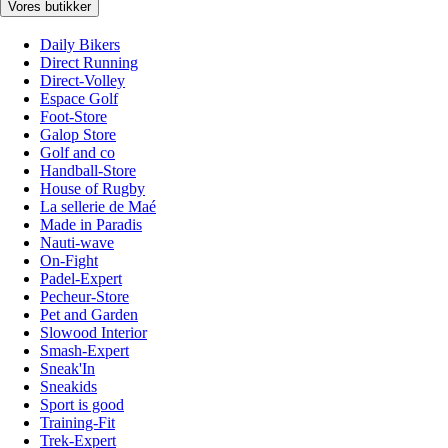
Vores butikker
Daily Bikers
Direct Running
Direct-Volley
Espace Golf
Foot-Store
Galop Store
Golf and co
Handball-Store
House of Rugby
La sellerie de Maé
Made in Paradis
Nauti-wave
On-Fight
Padel-Expert
Pecheur-Store
Pet and Garden
Slowood Interior
Smash-Expert
Sneak'In
Sneakids
Sport is good
Training-Fit
Trek-Expert