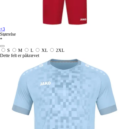
+3
Størrelse
*
S
M
L
XL
2XL
Dette felt er påkrævet