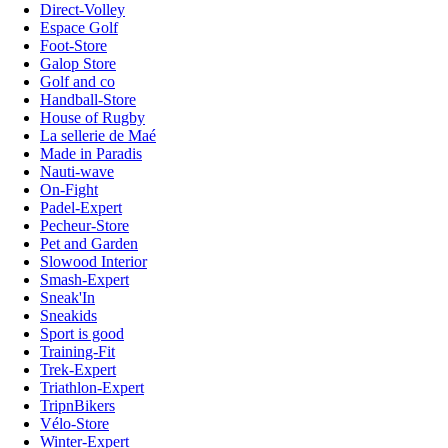
Direct-Volley
Espace Golf
Foot-Store
Galop Store
Golf and co
Handball-Store
House of Rugby
La sellerie de Maé
Made in Paradis
Nauti-wave
On-Fight
Padel-Expert
Pecheur-Store
Pet and Garden
Slowood Interior
Smash-Expert
Sneak'In
Sneakids
Sport is good
Training-Fit
Trek-Expert
Triathlon-Expert
TripnBikers
Vélo-Store
Winter-Expert