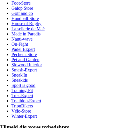
Foot-Store
Galop Store
Golf and co
Handball-Store
House of Rugby
La sellerie de Maé
Made in Paradis
Nauti-wave
On-Fight
Padel-Expert
Pecheur-Store
Pet and Garden
Slowood Interior
Smash-Expert
Sneak'In
Sneakids
Sport is good
Training-Fit
Trek-Expert
Triathlon-Expert
TripnBikers
Vélo-Store
Winter-Expert
Tilmeld dig vores nyhedsbrev