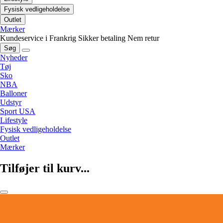
Fysisk vedligeholdelse
Outlet
Mærker
Kundeservice i Frankrig
Sikker betaling
Nem retur
Søg
Nyheder
Tøj
Sko
NBA
Balloner
Udstyr
Sport USA
Lifestyle
Fysisk vedligeholdelse
Outlet
Mærker
Tilføjer til kurv...