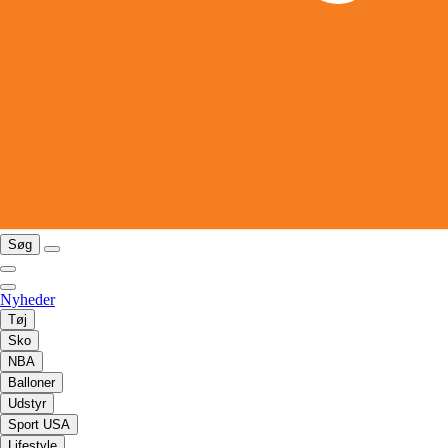
Søg
Nyheder
Tøj
Sko
NBA
Balloner
Udstyr
Sport USA
Lifestyle