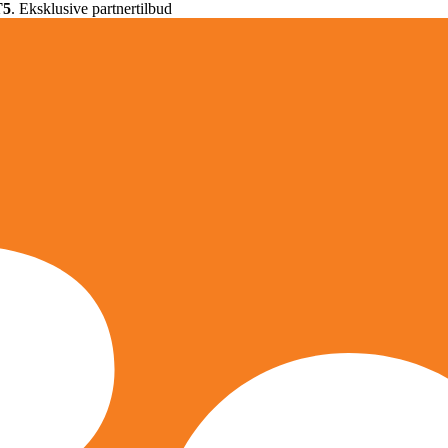
T5
. Eksklusive partnertilbud