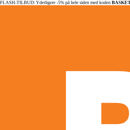
FLASH-TILBUD: Yderligere -5% på hele siden med koden
BASKE