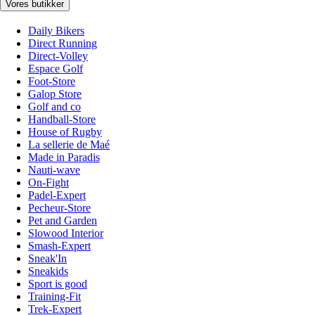
Vores butikker
Daily Bikers
Direct Running
Direct-Volley
Espace Golf
Foot-Store
Galop Store
Golf and co
Handball-Store
House of Rugby
La sellerie de Maé
Made in Paradis
Nauti-wave
On-Fight
Padel-Expert
Pecheur-Store
Pet and Garden
Slowood Interior
Smash-Expert
Sneak'In
Sneakids
Sport is good
Training-Fit
Trek-Expert