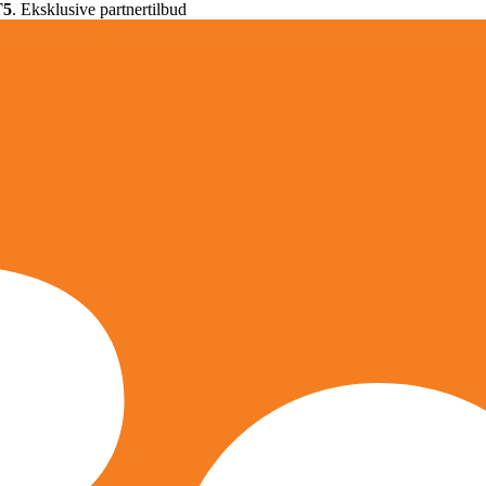
T5
. Eksklusive partnertilbud