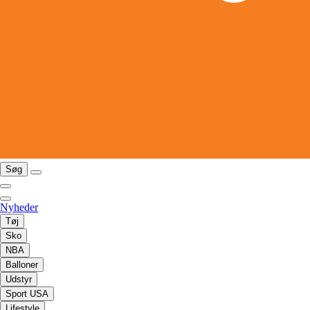
Søg
Nyheder
Tøj
Sko
NBA
Balloner
Udstyr
Sport USA
Lifestyle