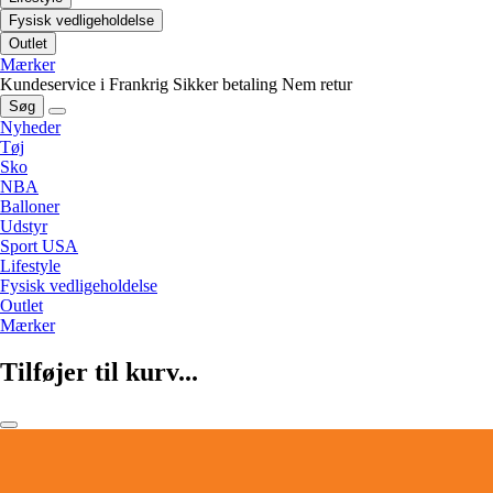
Fysisk vedligeholdelse
Outlet
Mærker
Kundeservice i Frankrig
Sikker betaling
Nem retur
Søg
Nyheder
Tøj
Sko
NBA
Balloner
Udstyr
Sport USA
Lifestyle
Fysisk vedligeholdelse
Outlet
Mærker
Tilføjer til kurv...