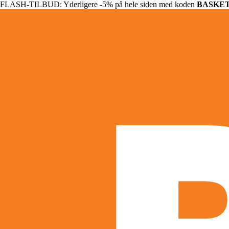
FLASH-TILBUD: Yderligere -5% på hele siden med koden
BASKE