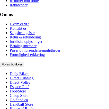
Returnér min ordre
Rabatkoder
Om os
Hvem er vi?
Kontakt os
Salgsbetingelser
Retur & refundering
Juridiske oplysninger
Betalingsmetoder
Priser og forsendelsesmuligheder
Fortrolighedserklæring
Vores butikker
Daily Bikers
Direct Running
Direct-Volley
Espace Golf
Foot-Store
Galop Store
Golf and co
Handball-Store
House of Rugby