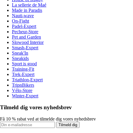
La sellerie de Maé
Made in Paradis
Nauti-wave
On-Fight
Padel-Expert
Pecheur-Store
Pet and Garden
Slowood Interior
Smash-Expert
Sneak'In
Sneakids
Sport is good
Training-Fit
Trek-Expert
Triathlon-Expert
TripnBikers
Vélo-Store
Winter-Expert
Tilmeld dig vores nyhedsbrev
Få 10 % rabat ved at tilmelde dig vores nyhedsbrev
Tilmeld dig