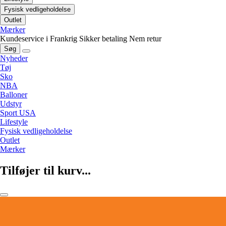
Fysisk vedligeholdelse
Outlet
Mærker
Kundeservice i Frankrig
Sikker betaling
Nem retur
Søg
Nyheder
Tøj
Sko
NBA
Balloner
Udstyr
Sport USA
Lifestyle
Fysisk vedligeholdelse
Outlet
Mærker
Tilføjer til kurv...