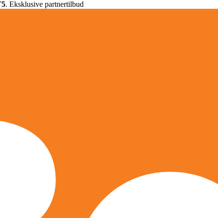
T5
. Eksklusive partnertilbud