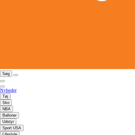
Søg
Nyheder
Tøj
Sko
NBA
Balloner
Udstyr
Sport USA
Lifestyle