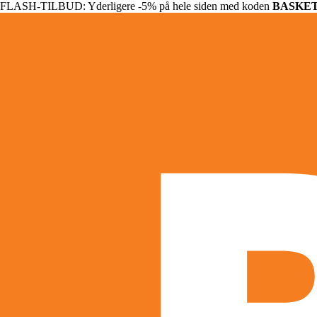
FLASH-TILBUD: Yderligere -5% på hele siden med koden
BASKE