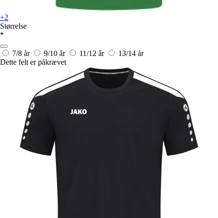
+2
Størrelse
*
7/8 år
9/10 år
11/12 år
13/14 år
Dette felt er påkrævet