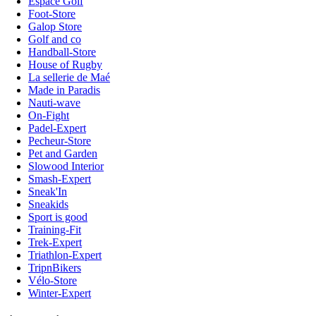
Espace Golf
Foot-Store
Galop Store
Golf and co
Handball-Store
House of Rugby
La sellerie de Maé
Made in Paradis
Nauti-wave
On-Fight
Padel-Expert
Pecheur-Store
Pet and Garden
Slowood Interior
Smash-Expert
Sneak'In
Sneakids
Sport is good
Training-Fit
Trek-Expert
Triathlon-Expert
TripnBikers
Vélo-Store
Winter-Expert