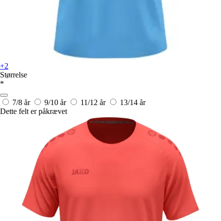
+2
Størrelse
*
7/8 år
9/10 år
11/12 år
13/14 år
Dette felt er påkrævet