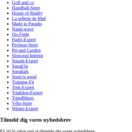
Golf and co
Handball-Store
House of Rugby
La sellerie de Maé
Made in Paradis
Nauti-wave
On-Fight
Padel-Expert
Pecheur-Store
Pet and Garden
Slowood Interior
Smash-Expert
Sneak'In
Sneakids
Sport is good
Training-Fit
Trek-Expert
Triathlon-Expert
TripnBikers
Vélo-Store
Winter-Expert
Tilmeld dig vores nyhedsbrev
Få 10 % rabat ved at tilmelde dig vores nyhedsbrev