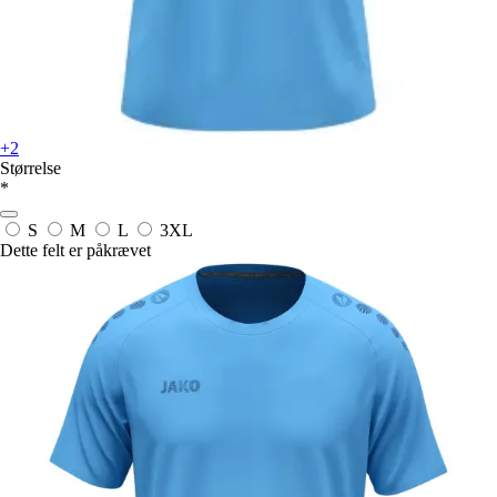
+2
Størrelse
*
S
M
L
3XL
Dette felt er påkrævet