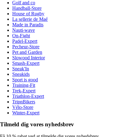
Golf and co
Handball-Store
House of Rugby
La sellerie de Maé
Made in Paradis
Nauti-wave
On-Fight
Padel-Expert
Pecheur-Store
Pet and Garden
Slowood Interior
Smash-Expert
Sneak'In
Sneakids
Sport is good
Training-Fit
Trek-Expert
Triathlon-Expert
TripnBikers
Vélo-Store
Winter-Expert
Tilmeld dig vores nyhedsbrev
Få 10 % rabat ved at tilmelde dig vores nyhedsbrev